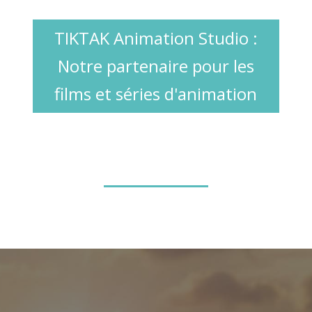
TIKTAK Animation Studio :
Notre partenaire pour les
films et séries d'animation